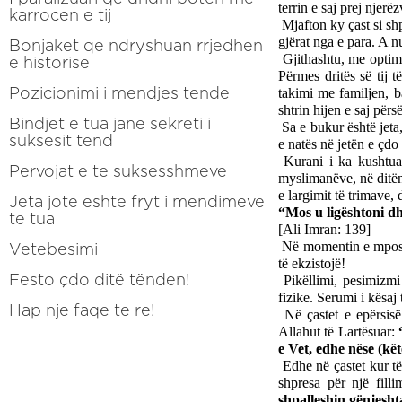
terrin e saj prej njerë
karrocen e tij
Mjafton ky çast si shpre
gjërat nga e para. A nu
Bonjaket qe ndryshuan rrjedhen
Gjithashtu, me optimi
e historise
Përmes dritës së tij t
Pozicionimi i mendjes tende
takimi me familjen, ba
shtrin hijen e saj përs
Bindjet e tua jane sekreti i
Sa e bukur është jeta
suksesit tend
e natës në jetën e çdo
Kurani i ka kushtua
Pervojat e te suksesshmeve
myslimanëve, në ditën
e largimit të trimave,
Jeta jote eshte fryt i mendimeve
te tua
[Ali Imran: 139]
Në momentin e mposhtj
Vetebesimi
të ekzistojë! 
Festo çdo ditë tënden!
Pikëllimi, pesimizmi
fizike. Serumi i kësaj
Hap nje faqe te re!
Në çastet e epërsis
Allahut të Lartësuar: 
e Vet, edhe nëse (kët
Edhe në çastet kur të
shpresa për një filli
shpalleshin gënjesht