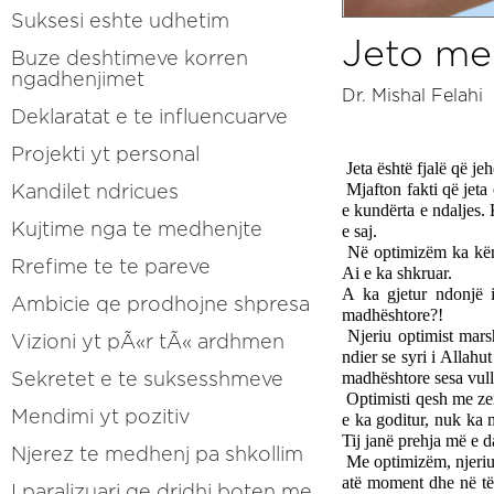
Suksesi eshte udhetim
Jeto me
Buze deshtimeve korren
ngadhenjimet
Dr. Mishal Felahi
Deklaratat e te influencuarve
Projekti yt personal
Jeta është fjalë që je
Mjafton fakti që jeta
Kandilet ndricues
e kundërta e ndaljes.
Kujtime nga te medhenjte
e saj.
Në optimizëm ka këna
Rrefime te te pareve
Ai e ka shkruar. 
A ka gjetur ndonjë 
Ambicie qe prodhojne shpresa
madhështore?!
Njeriu optimist marsh
Vizioni yt pÃ«r tÃ« ardhmen
ndier se syri i Allahut
madhështore sesa vulln
Sekretet e te suksesshmeve
Optimisti qesh me ze
Mendimi yt pozitiv
e ka goditur, nuk ka m
Tij janë prehja më e d
Njerez te medhenj pa shkollim
Me optimizëm, njeriu 
atë moment dhe në të 
I paralizuari qe dridhi boten me