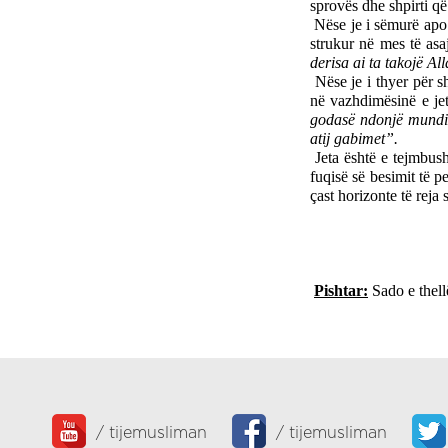
sprovës dhe shpirti që 
Nëse je i sëmurë apo 
strukur në mes të asaj
derisa ai ta takojë A
Nëse je i thyer për s
në vazhdimësinë e jet
godasë ndonjë mundim,
atij gabimet”.
Jeta është e tejmbush
fuqisë së besimit të p
çast horizonte të reja 
Pishtar:
 Sado e thell
/
tijemusliman
/
tijemusliman