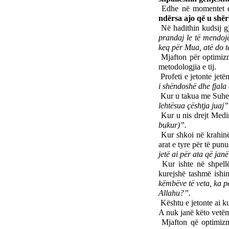
Edhe në momentet e 
ndërsa ajo që u shër
Në hadithin kudsij gj
prandaj le të mendoj
keq për Mua, atë do t
Mjafton për optimizmi
metodologjia e tij.
Profeti e jetonte jet
i shëndoshë dhe fjala
Kur u takua me Suhej
lehtësua çështja juaj”
Kur u nis drejt Medin
bukur)”.
Kur shkoi në krahinën
arat e tyre për të punu
jetë ai për ata që jan
Kur ishte në shpell
kurejshë tashmë ishin
këmbëve të veta, ka p
Allahu?”.
Kështu e jetonte ai ku
A nuk janë këto vetëm 
Mjafton që optimizmi