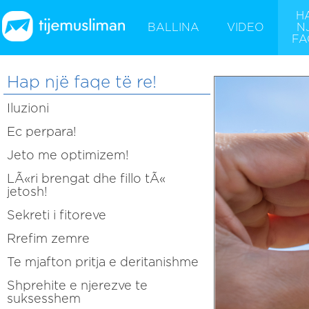
H
BALLINA
VIDEO
N
FA
Hap një faqe të re!
Iluzioni
Ec perpara!
Jeto me optimizem!
LÃ«ri brengat dhe fillo tÃ«
jetosh!
Sekreti i fitoreve
Rrefim zemre
Te mjafton pritja e deritanishme
Shprehite e njerezve te
suksesshem