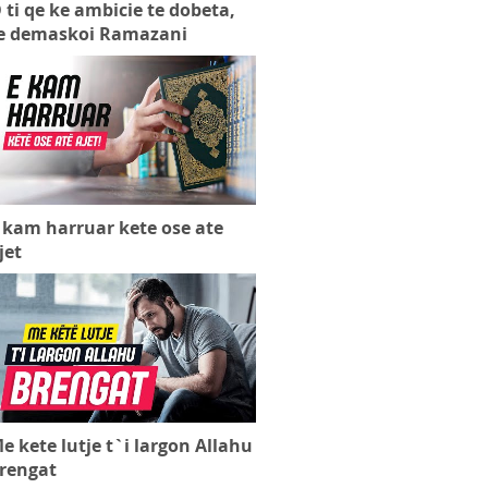
 ti qe ke ambicie te dobeta,
e demaskoi Ramazani
 kam harruar kete ose ate
jet
e kete lutje t`i largon Allahu
rengat