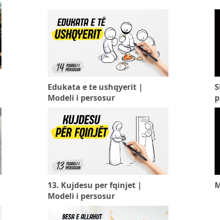
Edukata e te ushqyerit |
S
Modeli i persosur
p
13. Kujdesu per fqinjet |
M
Modeli i persosur