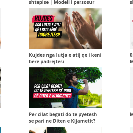
shtepise | Modeli i persosur
s
Kujdes nga lutja e atij qe i keni
0
bere padrejtesi
M
Per cilat begati do te pyetesh
M
se pari ne Diten e Kijametit?