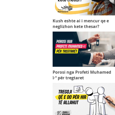
Kush eshte ai i mencur qe e
neglizhon kete thesar?
Porosi nga Profeti Muhamed
ï·º për tregtaret