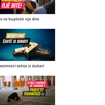
o ta kuptosh nje dite
esimtari eshte si dukati