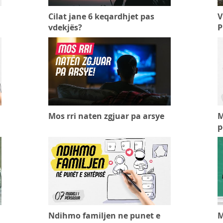
Cilat jane 6 keqardhjet pas
V
vdekjës?
P
Mos rri naten zgjuar pa arsye
M
p
Ndihmo familjen ne punet e
M