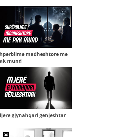
hperblime madheshtore me
ak mund
jere gjynahqari genjeshtar