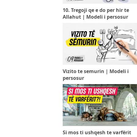
10. Tregoji qe e do per hir te
Allahut | Modeli i persosur
Vizito te semurin | Modeli i
persosur
Si mos ti ushqesh te varfërit