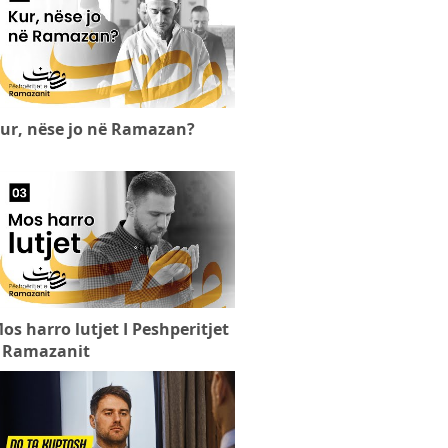
ur, nëse jo në Ramazan?
os harro lutjet I Peshperitjet
 Ramazanit