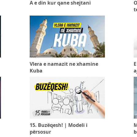
A e din kur qane shejtani
O
t
Vlera e namazit ne xhamine
E
Kuba
a
15. Buzëqesh! | Modeli i
M
përsosur
b