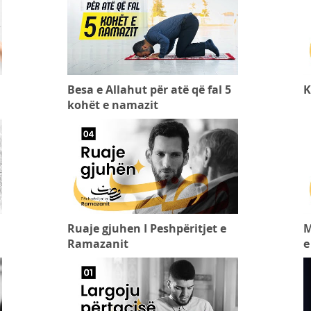
Besa e Allahut për atë që fal 5
K
kohët e namazit
Ruaje gjuhen I Peshpëritjet e
M
Ramazanit
e