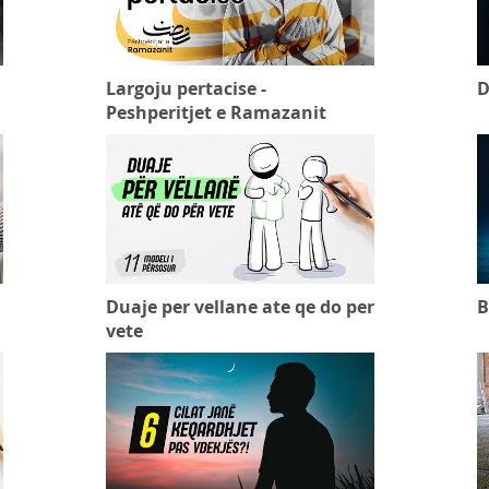
Largoju pertacise -
D
Peshperitjet e Ramazanit
Duaje per vellane ate qe do per
B
vete