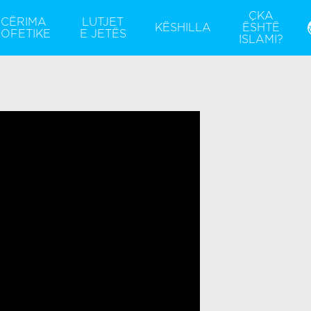
ÇKA
ICËRIMA
LUTJET
KËSHILLA
ËSHTË
OFETIKE
E JETËS
ISLAMI?