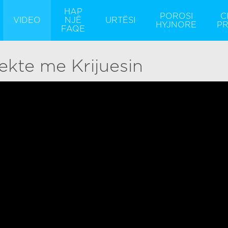
HAP
POROSI
C
VIDEO
NJË
URTËSI
HYJNORE
PR
FAQE
rekte me Krijuesin