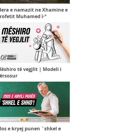
lera e namazit ne Xhamine e
rofetit Muhamed ï·º
ëshiro të vegjlit | Modeli i
ërsosur
os e kryej punen `shkel e