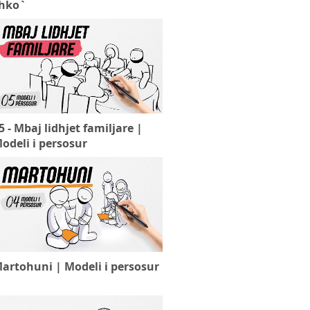
hko`
5 - Mbaj lidhjet familjare |
odeli i persosur
artohuni | Modeli i persosur