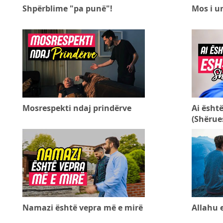
Shpërblime "pa punë"!
Mos i ur
Mosrespekti ndaj prindërve
Ai është
(Shërues
Namazi është vepra më e mirë
Allahu 