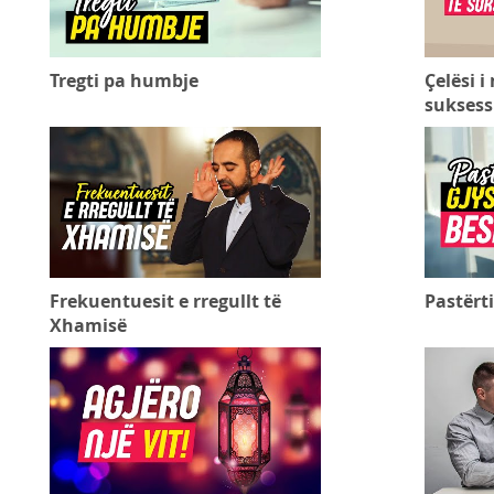
Tregti pa humbje
Çelësi i
sukses
Frekuentuesit e rregullt të
Pastërt
Xhamisë