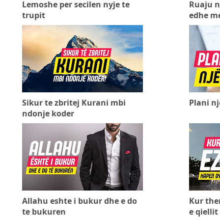
Lemoshe per secilen nyje te
Ruaju n
trupit
edhe me
Sikur te zbritej Kurani mbi
Plani n
ndonje koder
Allahu eshte i bukur dhe e do
Kur the
te bukuren
e qiellit