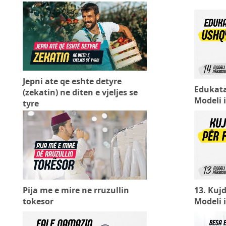
Jepni ate qe eshte detyre
Edukata
(zekatin) ne diten e vjeljes se
Modeli 
tyre
Pija me e mire ne rruzullin
13. Kujd
tokesor
Modeli 