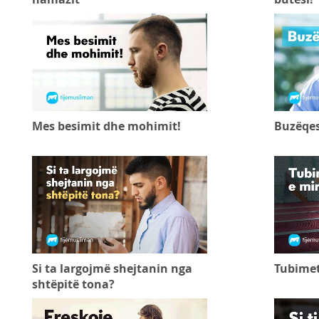
Mes besimit dhe mohimit!
Buzëqe
Si ta largojmë shejtanin nga
Tubimet
shtëpitë tona?