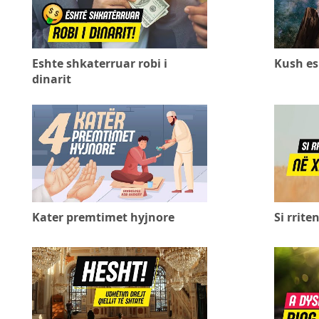
Eshte shkaterruar robi i
Kush esh
dinarit
Kater premtimet hyjnore
Si rrite