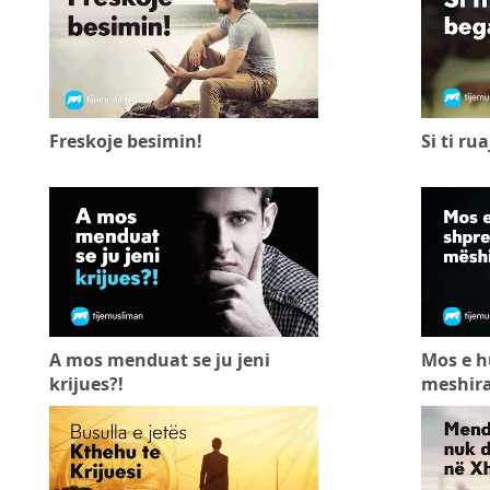
Freskoje besimin!
Si ti ru
A mos menduat se ju jeni
Mos e h
krijues?!
meshira