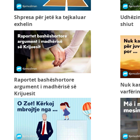
Shpresa për jetë ka tejkaluar
Udhëzim
exhelin
shiut
Raportet bashëshortore
Nuk kam
argument i madhërisë së
varfërin
Krijuesit