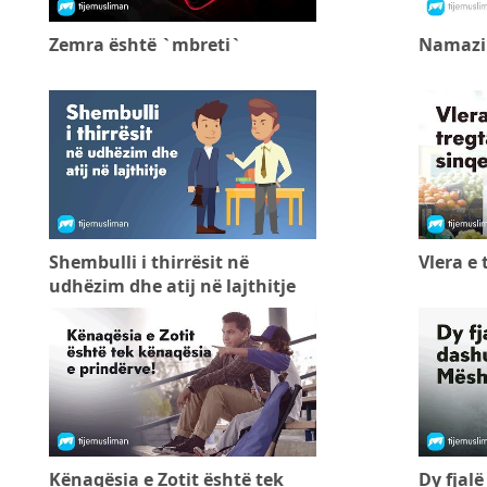
Zemra është `mbreti`
Namazi 
Shembulli i thirrësit në
Vlera e 
udhëzim dhe atij në lajthitje
Kënaqësia e Zotit është tek
Dy fjalë