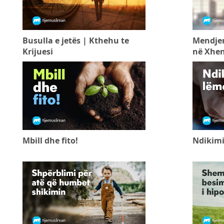
Busulla e jetës | Kthehu te
Mendjem
Krijuesi
në Xhe
Mbill dhe fito!
Ndikimi