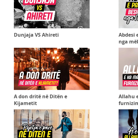
Dunjaja VS Ahireti
Abdesi 
nga më
A don dritë në Ditën e
Allahu 
Kijametit
furnizim