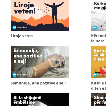
Liroje veten
Kërkoni
lejuara
Sëmundja, ana pozitive e saj!
Kush e 
ditën e 