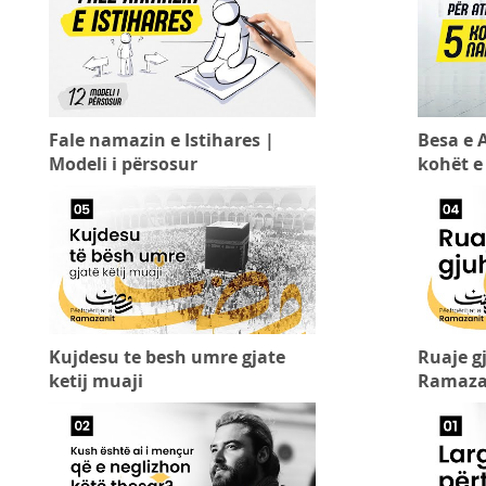
Fale namazin e Istihares |
Besa e A
Modeli i përsosur
kohët e
Kujdesu te besh umre gjate
Ruaje gj
ketij muaji
Ramaza