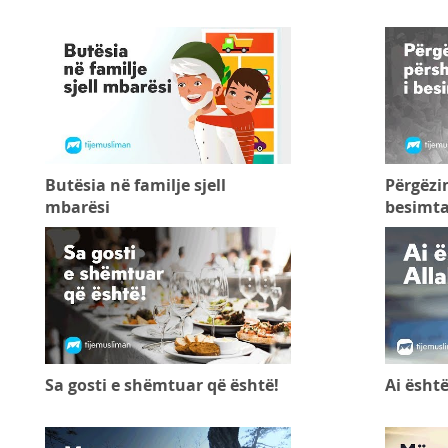
Butësia në familje sjell
Përgëzim
mbarësi
besimta
Sa gosti e shëmtuar që është!
Ai është