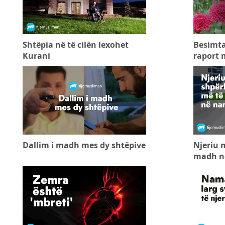
Shtëpia në të cilën lexohet
Besimta
Kurani
raport 
Dallim i madh mes dy shtëpive
Njeriu 
madh n