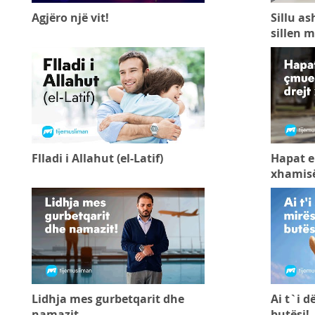
Agjëro një vit!
Sillu as
sillen m
Flladi i Allahut (el-Latif)
Hapat e
xhamis
Lidhja mes gurbetqarit dhe
Ai t`i 
namazit
butësi!