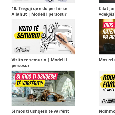
10. Tregoji qe e do per hir te
Cilat ja
Allahut | Modeli i persosur
vdekjës
Vizito te semurin | Modeli i
Mos rri
persosur
Si mos ti ushqesh te varfërit
Ndihmo 