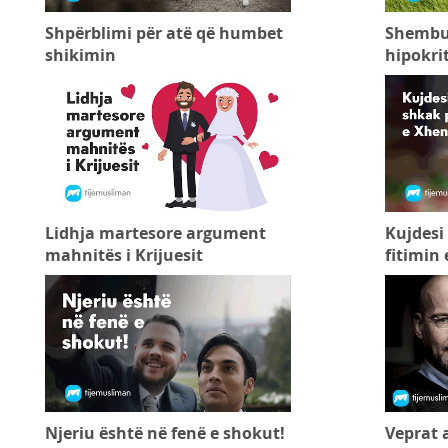
Shpërblimi për atë që humbet
Shembull
shikimin
hipokrit
Lidhja martesore argument
Kujdesi
mahnitës i Krijuesit
fitimin 
Njeriu është në fenë e shokut!
Veprat 