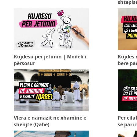
shtepise
Kujdesu për jetimin | Modeli i
Kujdes n
përsosur
bere pad
Vlera e namazit ne xhamine e
Per cila
shenjte (Qabe)
se pari 