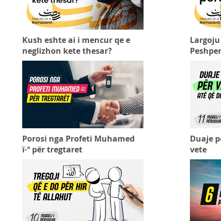
Kush eshte ai i mencur qe e
Largoju 
neglizhon kete thesar?
Peshper
Porosi nga Profeti Muhamed
Duaje pe
ï·º për tregtaret
vete