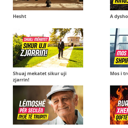
Hesht
A dyshon
Shuaj mekatet sikur uji
Mos i tr
zjarrin!