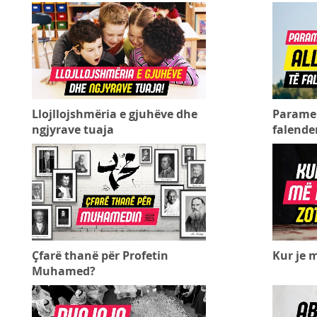
Llojllojshmëria e gjuhëve dhe
Paramen
ngjyrave tuaja
falende
Çfarë thanë për Profetin
Kur je m
Muhamed?