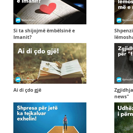
Si ta shijojmë ëmbëlsinë e
Shpenzi
Imanit?
lëmosha
Ai di çdo gjë
Zgjidhja
news"