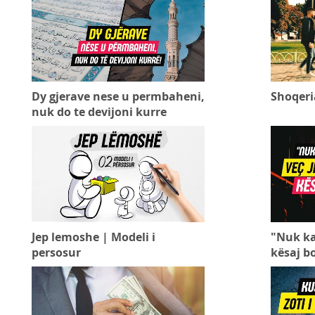
Dy gjerave nese u permbaheni,
Shoqeri
nuk do te devijoni kurre
Jep lemoshe | Modeli i
"Nuk ka 
persosur
kësaj b