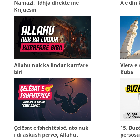
Namazi, lidhja direkte me
A e din
Krijuesin
Allahu nuk ka lindur kurrfare
Vlera e
biri
Kuba
Çelësat e fshehtësisë, ato nuk
15. Buzë
i di askush përveç Allahut
përsosu