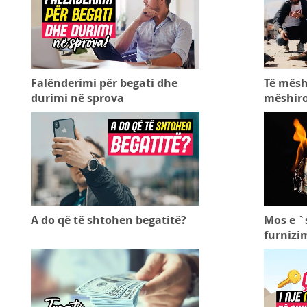
Falënderimi për begati dhe
Të mësh
durimi në sprova
mëshiro
A do që të shtohen begatitë?
Mos e `
furnizi