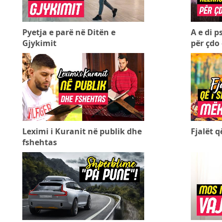
Pyetja e parë në Ditën e
A e di p
Gjykimit
për çdo 
Leximi i Kuranit në publik dhe
Fjalët 
fshehtas