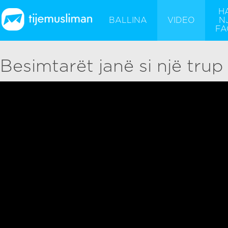
H
BALLINA
VIDEO
N
FA
Besimtarët janë si një trup