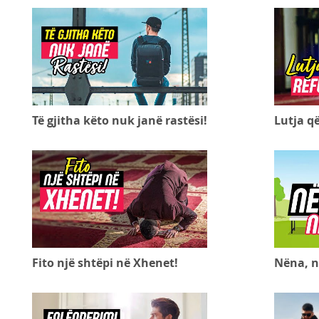
Të gjitha këto nuk janë rastësi!
Lutja q
Fito një shtëpi në Xhenet!
Nëna, n