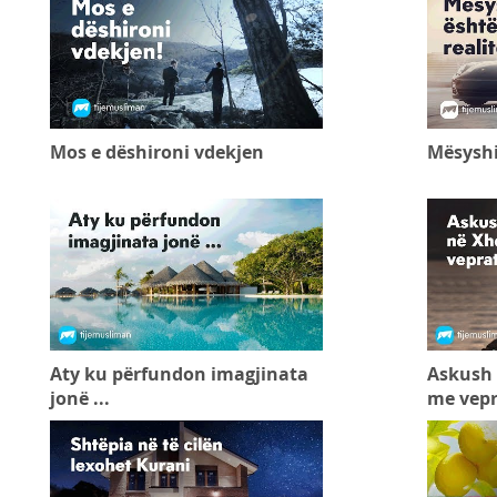
Mos e dëshironi vdekjen
Mësyshi 
Aty ku përfundon imagjinata
Askush 
jonë ...
me vepra