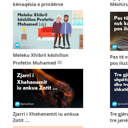
kënaqësia e prindërve
Mëshiru
Meleku Xhibril këshillon
Pas të v
Profetin Muhamed ﷺ
pos ilu
Zjarri i Xhehenemit iu ankua
Tre gjë
Zotit ...
tre jan