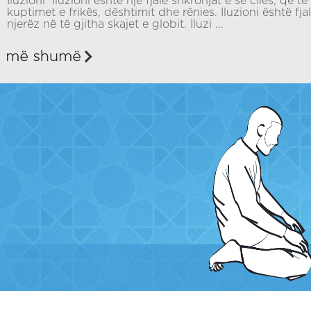
Iluzioni Iluzioni është një fjalë shkronjat e së cilës, që t
kuptimet e frikës, dështimit dhe rënies. Iluzioni është fja
njerëz në të gjitha skajet e globit. Iluzi ...