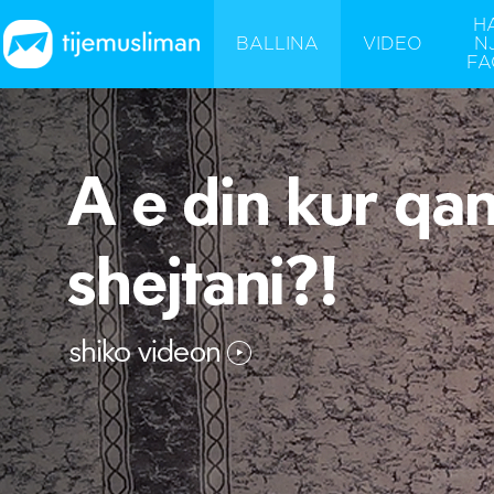
H
BALLINA
VIDEO
N
FA